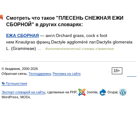
Смотреть что такое "ПЛЕСЕНЬ СНЕЖНАЯ ЕЖИ
СБОРНОЙ" в других словарях:
ЕЖА СБОРНАЯ
— англ.Orchard grass, cock s foot
нем.Knaulgras франц.Dactyle aggloméré лат.Dactylis glomerata
L. (Gramineae) …
Фитопатологический словарь-справочник
© Академик, 2000-2026
18+
Обратная связь:
Техподдержка
,
Реклама на сайте
👣 Путешествия
Экспорт словарей на сайты
, сделанные на PHP,
Joomla,
Drupal,
WordPress, MODx.